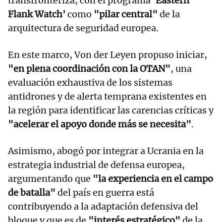
transfronteriza, con el programa
'Eastern
Flank Watch'
como
"pilar central"
de la
arquitectura de seguridad europea.
En este marco, Von der Leyen propuso iniciar,
"en plena coordinación con la OTAN"
, una
evaluación exhaustiva de los sistemas
antidrones y de alerta temprana existentes en
la región para identificar las carencias críticas y
"acelerar el apoyo donde más se necesita"
.
Asimismo, abogó por integrar a Ucrania en la
estrategia industrial de defensa europea,
argumentando que
"la experiencia en el campo
de batalla"
del país en guerra está
contribuyendo a la adaptación defensiva del
bloque y que es de
"interés estratégico"
de la