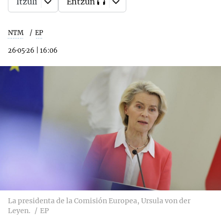
Itzuli
Entzun
NTM
EP
26·05·26
|
16:06
La presidenta de la Comisión Europea, Ursula von der
Leyen.
EP