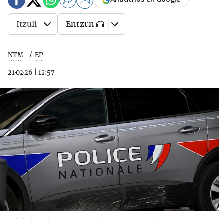
Itzuli
Entzun
NTM
EP
21·02·26
|
12:57