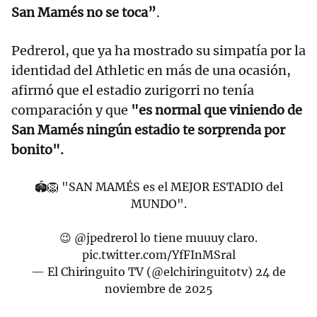
San Mamés no se toca”
.
Pedrerol, que ya ha mostrado su simpatía por la
identidad del Athletic en más de una ocasión,
afirmó que el estadio zurigorri no tenía
comparación y que
"es normal que viniendo de
San Mamés ningún estadio te sorprenda por
bonito".
🏟️🦁 "SAN MAMÉS es el MEJOR ESTADIO del
MUNDO".
😉
@jpedrerol
lo tiene muuuy claro.
pic.twitter.com/YfFInMSral
— El Chiringuito TV (@elchiringuitotv)
24 de
noviembre de 2025