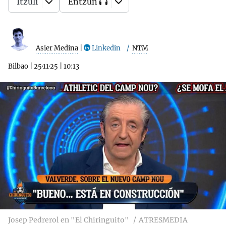
Itzuli
Entzun
Asier Medina
|
Linkedin
NTM
Bilbao
|
25·11·25
|
10:13
Josep Pedrerol en "El Chiringuito"
ATRESMEDIA