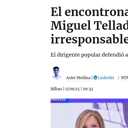
El encontrona
Miguel Tella
irresponsabl
El dirigente popular defendió a 
Asier Medina
|
Linkedin
NT
Bilbao
|
15·09·25
|
09:33