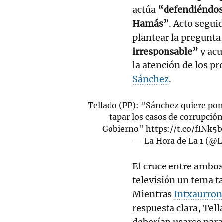
actúa
“defendiéndos
Hamás”
. Acto segui
plantear la pregunta
irresponsable”
y acu
la atención de los p
Sánchez
.
Tellado (PP): "Sánchez quiere pon
tapar los casos de corrupción 
Gobierno"
https://t.co/fINk5
— La Hora de La 1 (
El cruce entre ambos 
televisión un tema t
Mientras
Intxaurro
respuesta clara, Tell
deberían usarse para