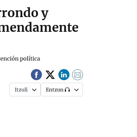
rrondo y
remendamente
tención política
Itzuli
Entzun