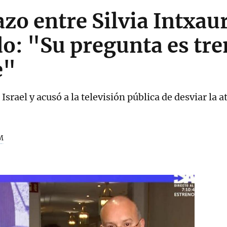
zo entre Silvia Intxau
do: "Su pregunta es t
e"
Israel y acusó a la televisión pública de desviar la a
M