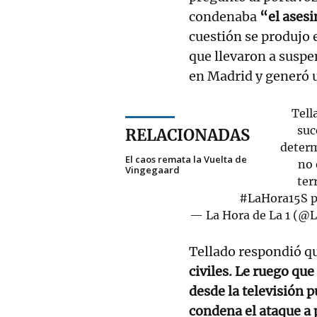
condenaba
“el asesi
cuestión se produjo 
que llevaron a suspe
en Madrid y generó 
Tell
suc
RELACIONADAS
determ
El caos remata la Vuelta de
no 
Vingegaard
ter
#LaHora15S
p
— La Hora de La 1 (
Tellado respondió q
civiles. Le ruego que
desde la televisión 
condena el ataque a 