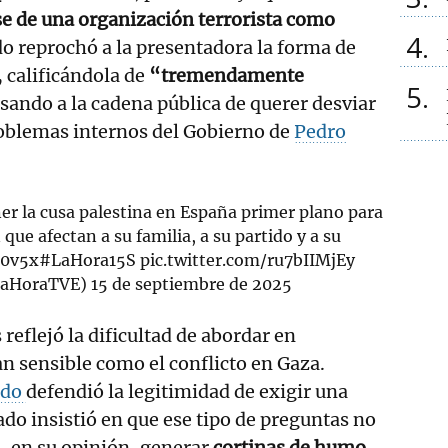
e de una organización terrorista como
4
do reprochó a la presentadora la forma de
, calificándola de
“tremendamente
5
sando a la cadena pública de querer desviar
roblemas internos del Gobierno de
Pedro
er la cusa palestina en España primer plano para
que afectan a su familia, a su partido y a su
b0v5x
#LaHora15S
pic.twitter.com/ru7bIIMjEy
@LaHoraTVE)
15 de septiembre de 2025
reflejó la dificultad de abordar en
an sensible como el conflicto en Gaza.
ndo
defendió la legitimidad de exigir una
ado insistió en que ese tipo de preguntas no
, en su opinión, generar
cortinas de humo