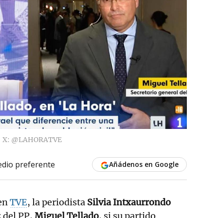
X: @LAHORATVE
dio preferente
Añádenos en Google
 en
TVE
, la periodista
Silvia Intxaurrondo
 del PP,
Miguel Tellado
, si su partido