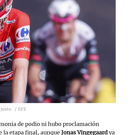
 justo.
EFE
remonia de podio ni hubo proclamación
e la etapa final, aunque
Jonas Vingegaard
ya