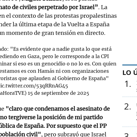
nato de civiles perpetrado por Israel”
. La
en el contexto de las protestas propalestinas
nder la última etapa de la Vuelta a España
un momento de gran tensión en directo.
ado: "Es evidente que a nadie gusta lo que está
ediendo en Gaza, pero le corresponde a la CPI
inar si eso es un genocidio o no lo es. Con quien
LO 
estamos es con Hamás ni con organizaciones
roristas que aplauden al Gobierno de España"
1
ic.twitter.com/53qRRnAG45
@LaHoraTVE)
15 de septiembre de 2025
2
ue
"claro que condenamos el asesinato de
 no tergiverse la posición de mi partido
pública de España. Por supuesto que el PP
3
población civil"
, pero subrayó que Israel