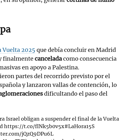
apa
a Vuelta 2025
que debía concluir en Madrid
 y finalmente
cancelada
como consecuencia
masivas en apoyo a Palestina.
ieron partes del recorrido previsto por el
española y lanzaron vallas de contención, lo
aglomeraciones
dificultando el paso del
a Israel obligan a suspender el final de la Vuelta
id
https://t.co/fINk5b0v5x
#LaHora15S
itter.com/jQzQ9DPu6L