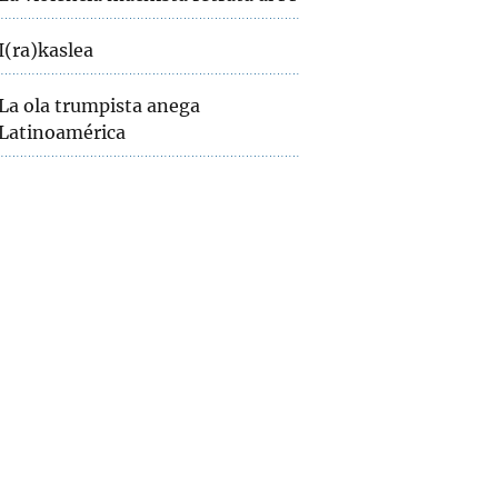
I(ra)kaslea
La ola trumpista anega
Latinoamérica