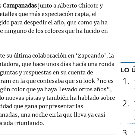
as
Campanadas
junto a Alberto Chicote y
detalles que más expectación capta, el
gido para despedir el año, que como ya ha
e ninguno de los colores que ha lucido en
.
e su última colaboración en ‘Zapeando’, la
tadora, que hace unos días hacía una ronda
LO 
guntas y respuestas en su cuenta de
1
ram en la que confesaba que su look “no es
gún color que ya haya llevado otros años”,
o nuevas pistas y también ha hablado sobre
2
tidad que gana por presentar las
adas, una noche en la que lleva ya casi
écada triunfando.
3