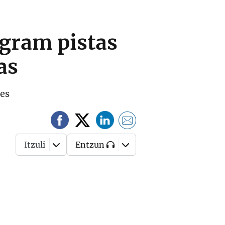
agram pistas
as
des
Itzuli
Entzun