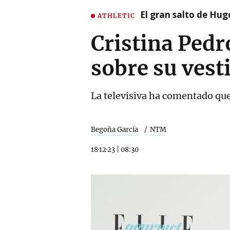
El gran salto de Hug
ATHLETIC
Cristina Pedr
sobre su ves
La televisiva ha comentado que
Begoña García
NTM
18·12·23
|
08:30