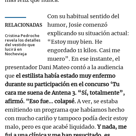
Con su habitual sentido del
humor, Josie comenzó
RELACIONADAS
explicando su situación actual:
Cristina Pedroche
revela los detalles
“Estoy muy bien. He
del vestido que
lucirá en
engordado 11 kilos. Casi me
Nochevieja
muero”. En ese instante, el
presentador Dani Mateo contó a la audiencia
que
el estilista había estado muy enfermo
durante su participación en el concurso ‘Tu
cara me suena de Antena 3. “Sí, totalmente”,
afirmó. "Eso fue... colapsé.
A ver, se estaba
emitiendo un programa que habíamos hecho
con mucho cariño y tampoco podía decir estoy
malo, pero es que acabé liquidado.
Y nada, me
fui a una clínica y me han resucitado, es