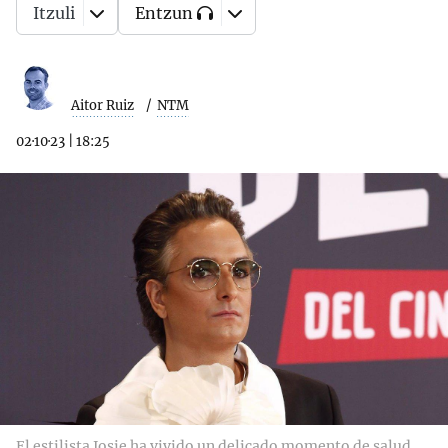
Itzuli
Entzun
Aitor Ruiz
NTM
02·10·23
|
18:25
El estilista Josie ha vivido un delicado momento de salud