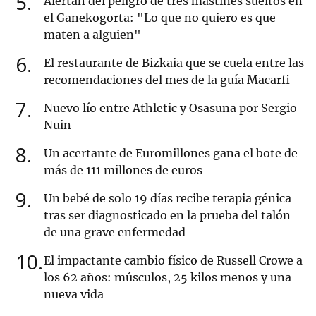
5
Alertan del peligro de tres mastines sueltos en
el Ganekogorta: "Lo que no quiero es que
maten a alguien"
6
El restaurante de Bizkaia que se cuela entre las
recomendaciones del mes de la guía Macarfi
7
Nuevo lío entre Athletic y Osasuna por Sergio
Nuin
8
Un acertante de Euromillones gana el bote de
más de 111 millones de euros
9
Un bebé de solo 19 días recibe terapia génica
tras ser diagnosticado en la prueba del talón
de una grave enfermedad
10
El impactante cambio físico de Russell Crowe a
los 62 años: músculos, 25 kilos menos y una
nueva vida