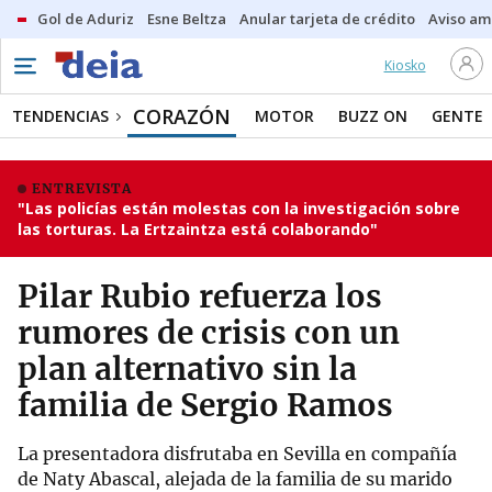
Gol de Aduriz
Esne Beltza
Anular tarjeta de crédito
Aviso am
Kiosko
CORAZÓN
TENDENCIAS
MOTOR
BUZZ ON
GENTE
ENTREVISTA
"Las policías están molestas con la investigación sobre
las torturas. La Ertzaintza está colaborando"
Pilar Rubio refuerza los
rumores de crisis con un
plan alternativo sin la
familia de Sergio Ramos
La presentadora disfrutaba en Sevilla en compañía
de Naty Abascal, alejada de la familia de su marido