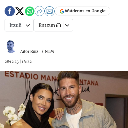
Añádenos en Google
Itzuli
Entzun
Aitor Ruiz
NTM
28·12·23
|
16:22