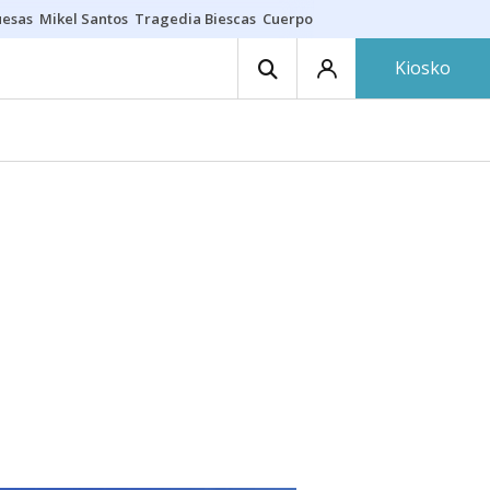
uesas
Mikel Santos
Tragedia Biescas
Cuerpo ría
Inmigración Bizkaia
Kiosko