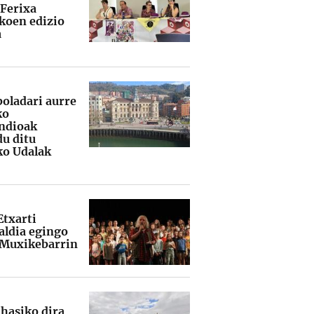
 Ferixa
koen edizio
a
boladari aurre
ko
ndioak
du ditu
ko Udalak
Etxarti
ldia egingo
 Muxikebarrin
 hasiko dira