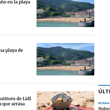
año en la playa
na playa de
ÚLT
ustituto de Lidl
a que arrasa
BIZKAIA
Nobed