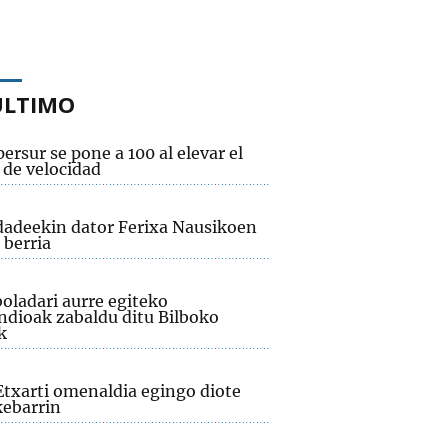
ÚLTIMO
ersur se pone a 100 al elevar el
 de velocidad
adeekin dator Ferixa Nausikoen
 berria
oladari aurre egiteko
dioak zabaldu ditu Bilboko
k
Etxarti omenaldia egingo diote
ebarrin