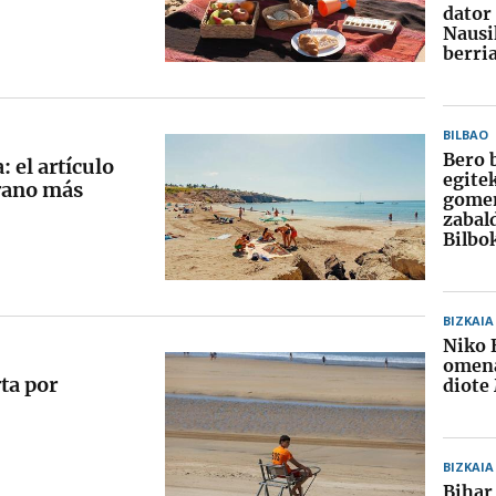
dator
Nausi
berri
BILBAO
Bero 
: el artículo
egite
erano más
gome
zabal
Bilbo
BIZKAIA
Niko 
omena
rta por
diote
BIZKAIA
Bihar