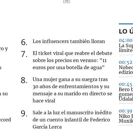
LO 
6
04:00
Los influencers también lloran
La Sup
ro y
límite
7
El ticket viral que reabre el debate
sobre los precios en verano: "11
00:52
s
euros por una botella de agua"
Nobed
edizio
8
Una mujer gana a su suegra tras
00:45
30 años de enfrentamientos y su
Bero b
n su
mensaje a su marido en directo se
gomen
Udala
hace viral
9
00:39
Sale a la luz el manuscrito inédito
Niko 
écord
de un cuento infantil de Federico
Muxik
García Lorca