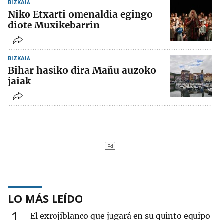
BIZKAIA
Niko Etxarti omenaldia egingo
diote Muxikebarrin
BIZKAIA
Bihar hasiko dira Mañu auzoko
jaiak
LO MÁS LEÍDO
1
El exrojiblanco que jugará en su quinto equipo