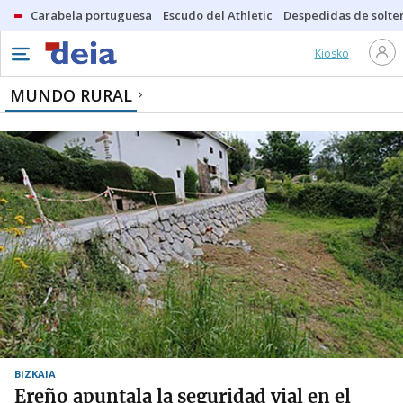
Carabela portuguesa
Escudo del Athletic
Despedidas de solte
Kiosko
MUNDO RURAL
BIZKAIA
Ereño apuntala la seguridad vial en el