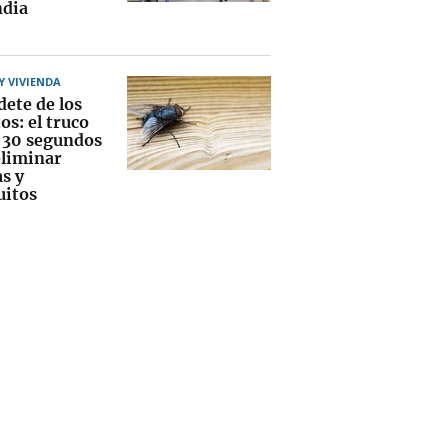
ndia
 VIVIENDA
dete de los
os: el truco
s 30 segundos
eliminar
s y
itos