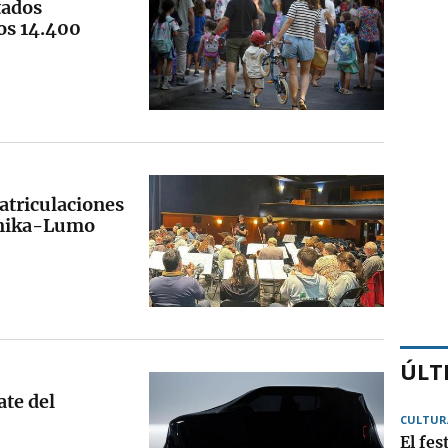
tados
os 14.400
triculaciones
ernika-Lumo
ÚLT
ate del
CULTUR
El fes