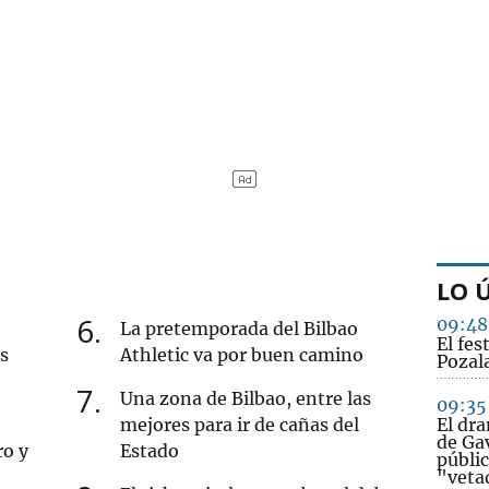
LO 
6
09:48
La pretemporada del Bilbao
El fes
s
Athletic va por buen camino
Pozal
7
Una zona de Bilbao, entre las
09:35
mejores para ir de cañas del
El dr
de Gav
ro y
Estado
públi
"veta