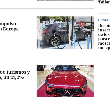
Taila
HOGAR Y
impulso
Despí
en Europa
insect
de lo
para 
mosca
mosqu
00 turismos y
e, un 21,2%