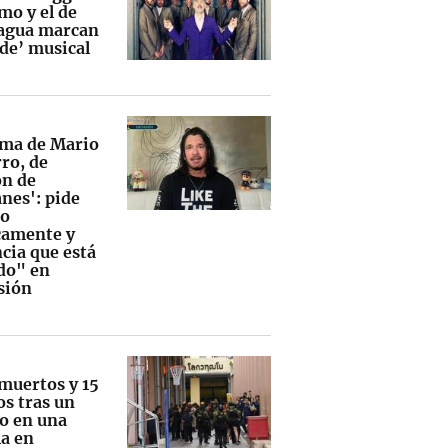
mo y el de
agua marcan
nde’ musical
ama de Mario
ro, de
ón de
nes': pide
jo
camente y
cia que está
do" en
sión
 muertos y 15
os tras un
eo en una
la en