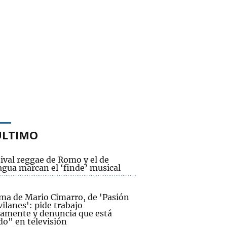
ÚLTIMO
tival reggae de Romo y el de
agua marcan el ‘finde’ musical
ama de Mario Cimarro, de 'Pasión
ilanes': pide trabajo
camente y denuncia que está
do" en televisión