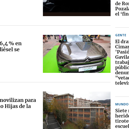
de Ro
Pozal
el ‘fi
GENTE
El dr
16,4 % en
Cimar
iésel se
'Pasi
Gavila
traba
públi
denun
"veta
televi
 movilizan para
MUNDO
o Hijas de la
Siete
herid
tirot
escue