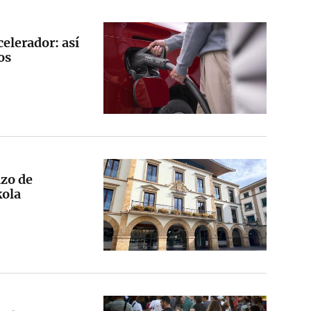
celerador: así
os
azo de
kola