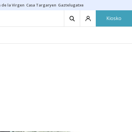
 de la Virgen
Casa Targaryen
Gaztelugatxe
Athletic
Aste Nagusia
C
Kiosko