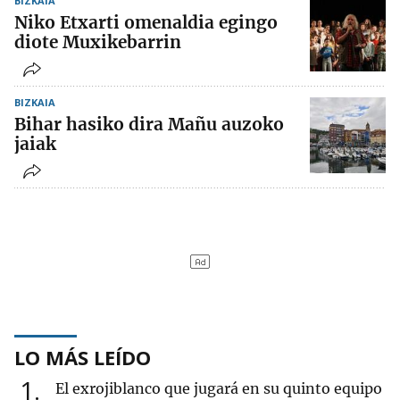
BIZKAIA
Niko Etxarti omenaldia egingo
diote Muxikebarrin
BIZKAIA
Bihar hasiko dira Mañu auzoko
jaiak
LO MÁS LEÍDO
1
El exrojiblanco que jugará en su quinto equipo