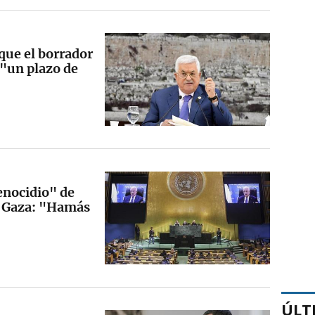
que el borrador
 "un plazo de
enocidio" de
de Gaza: "Hamás
ÚLT