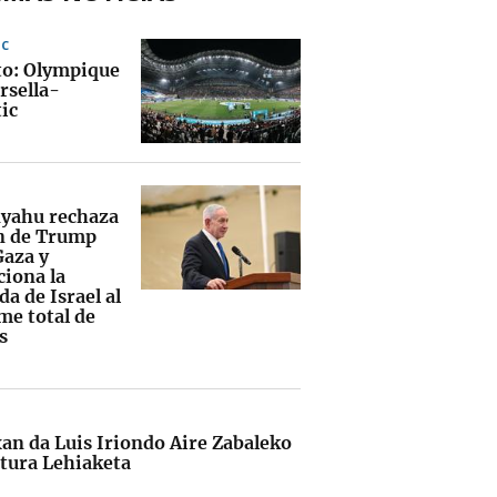
IC
to: Olympique
rsella-
ic
yahu rechaza
an de Trump
Gaza y
ciona la
da de Israel al
me total de
s
an da Luis Iriondo Aire Zabaleko
ntura Lehiaketa