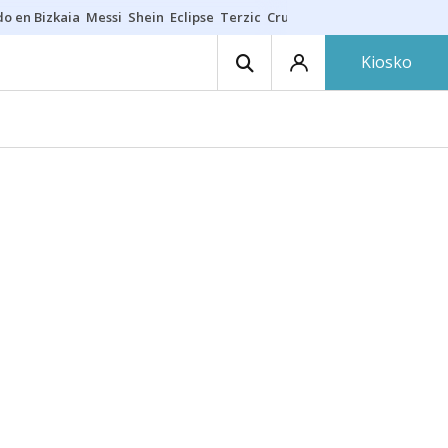
do en Bizkaia
Messi
Shein
Eclipse
Terzic
Cruz Gorbeia
Guía Macarfi
Kiosko