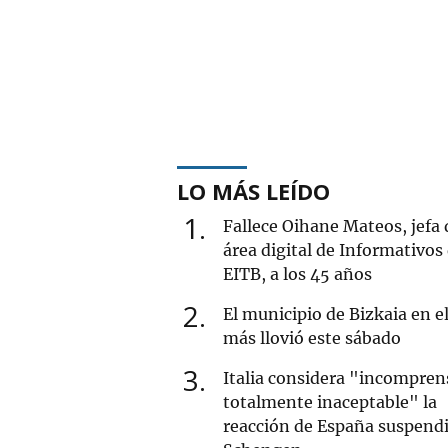
LO MÁS LEÍDO
1
Fallece Oihane Mateos, jefa 
área digital de Informativos
EITB, a los 45 años
2
El municipio de Bizkaia en e
más llovió este sábado
3
Italia considera "incomprens
totalmente inaceptable" la
reacción de España suspend