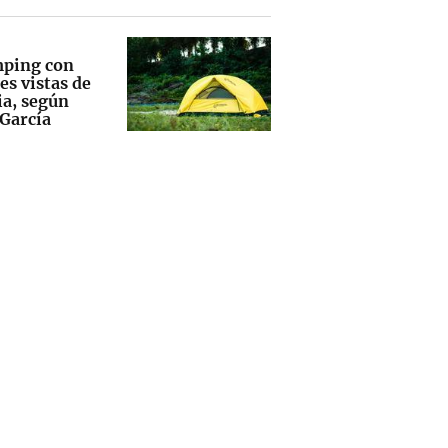
mping con
es vistas de
ia, según
 García