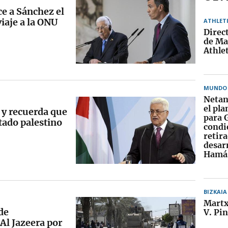
ce a Sánchez el
viaje a la ONU
ATHLET
Direc
de Ma
Athlet
MUNDO
Netan
el pl
 y recuerda que
para 
tado palestino
condi
retira
desar
Hamá
BIZKAIA
Martx
de
V. Pi
Al Jazeera por