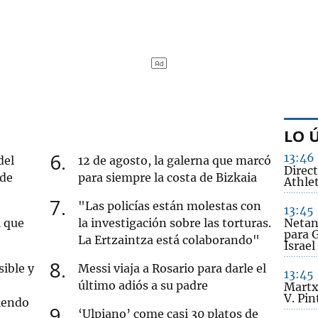
LO 
6
13:46
del
12 de agosto, la galerna que marcó
Direc
 de
para siempre la costa de Bizkaia
Athlet
7
"Las policías están molestas con
13:45
l que
la investigación sobre las torturas.
Netan
para G
La Ertzaintza está colaborando"
Israe
8
ible y
Messi viaja a Rosario para darle el
13:45
último adiós a su padre
Martx
V. Pin
iendo
9
‘Ulpiano’ come casi 30 platos de