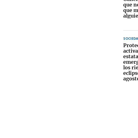
que n
que m
algui
SOCIED
Prote
activa
estata
emerg
los ri
eclips
agost