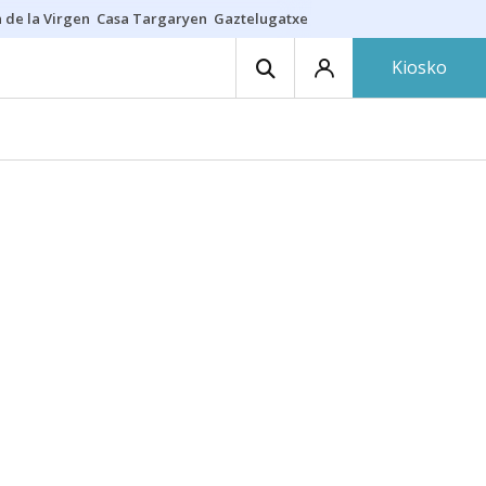
 de la Virgen
Casa Targaryen
Gaztelugatxe
Athletic
Aste Nagusia
C
Kiosko