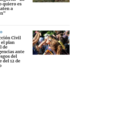
o quiero es
aten a
en"
AD
cción Civil
 el plan
l de
encias ante
esgos del
e del 12 de
o