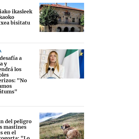
iako ikasleek
kaoko
xea bisitatu
A
 desafía a
a y
ndrá los
oles
erizos: "No
amos
átums"
n del peligro
es mastines
s en el
ogorta: "Lo