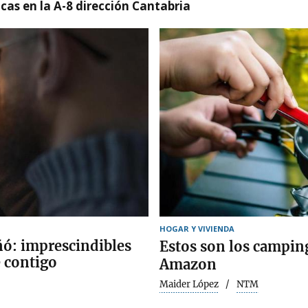
cas en la A-8 dirección Cantabria
HOGAR Y VIVIENDA
ñó: imprescindibles
Estos son los campin
e contigo
Amazon
Maider López
NTM