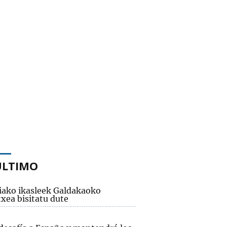
ÚLTIMO
iako ikasleek Galdakaoko
xea bisitatu dute