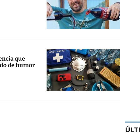
encia que
ndo de humor
ÚLT