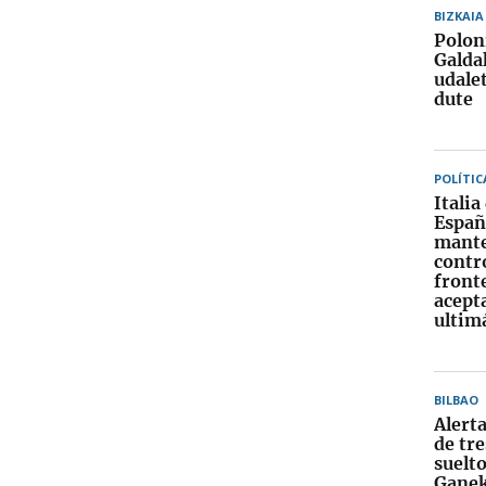
BIZKAIA
Polon
Galda
udalet
dute
POLÍTIC
Italia
Españ
mante
contr
front
acept
ultim
BILBAO
Alerta
de tr
suelto
Ganek