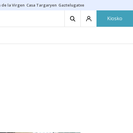
 de la Virgen
Casa Targaryen
Gaztelugatxe
Athletic
Aste Nagusia
C
Kiosko