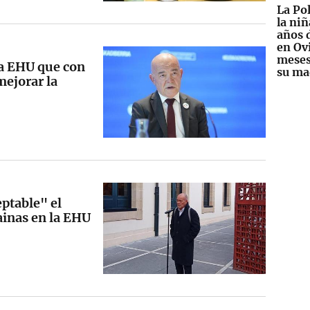
La Pol
la niñ
años 
en Ov
meses
la EHU que con
su ma
mejorar la
eptable" el
ainas en la EHU