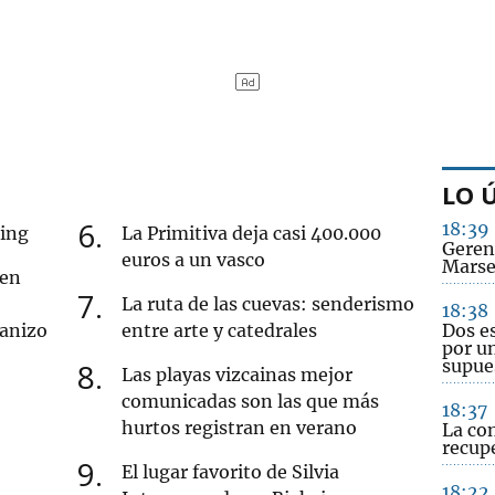
LO 
6
18:39
cing
La Primitiva deja casi 400.000
Geren
euros a un vasco
Marse
 en
7
La ruta de las cuevas: senderismo
18:38
ranizo
entre arte y catedrales
Dos e
por un
supue
8
Las playas vizcainas mejor
comunicadas son las que más
18:37
hurtos registran en verano
La co
recup
9
El lugar favorito de Silvia
18:22