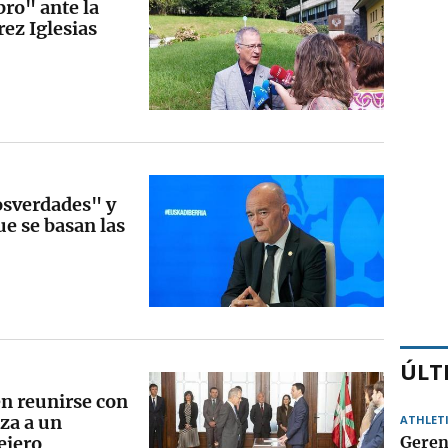
ro" ante la
ez Iglesias
osverdades" y
ue se basan las
ÚLT
en reunirse con
aza a un
ATHLET
ejero
Geren