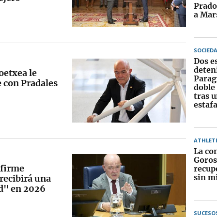
Prado
a Mar
SOCIED
Dos e
deten
oetxea le
Parag
e con Pradales
doble
tras 
estaf
ATHLET
La co
Goros
"firme
recup
sin m
recibirá una
rd" en 2026
SUCESO