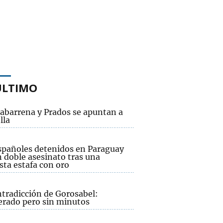
ÚLTIMO
abarrena y Prados se apuntan a
lla
spañoles detenidos en Paraguay
 doble asesinato tras una
sta estafa con oro
ntradicción de Gorosabel:
erado pero sin minutos