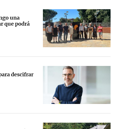
ango una
ar que podrá
para descifrar