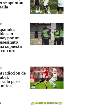
s se apuntan
sella
AD
spañoles
idos en
uay por un
 asesinato
una supuesta
a con oro
IC
ntradicción de
abel:
erado pero
inutos
S