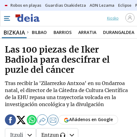
Robos en playas
Guardias Osakidetza
ADN Lezama
Eclipse
Kiosko
BIZKAIA
BILBAO
BARRIOS
ARRATIA
DURANGALDEA
Las 100 piezas de Iker
Badiola para descifrar el
puzle del cáncer
Tras recibir la 'Zilarrezko Antxoa' en su Ondarroa
natal, el director de la Cátedra de Cultura Científica
de la EHU repasa una trayectoria volcada en la
investigación oncológica y la divulgación
Añádenos en Google
Itzuli
Entzun