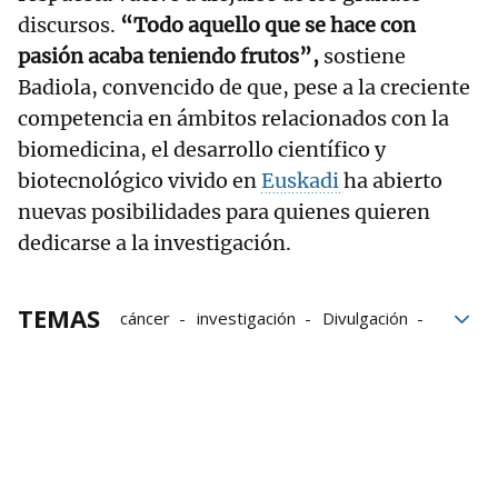
discursos.
“Todo aquello que se hace con
pasión acaba teniendo frutos”,
sostiene
Badiola, convencido de que, pese a la creciente
competencia en ámbitos relacionados con la
biomedicina, el desarrollo científico y
biotecnológico vivido en
Euskadi
ha abierto
nuevas posibilidades para quienes quieren
dedicarse a la investigación.
TEMAS
cáncer
investigación
Divulgación
medicina
Ciencia
células
Biología
EHU
Euskadi
Juan Ignacio Pérez Iglesias
Ondarroa
tumores
Oncología