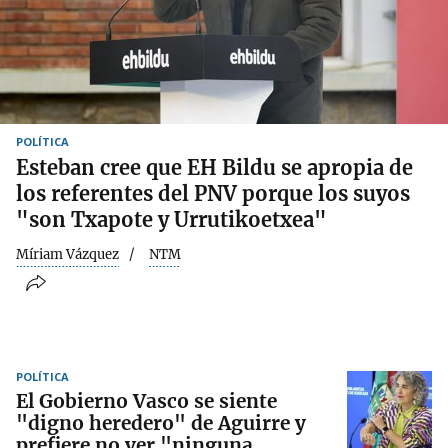
POLÍTICA
Esteban cree que EH Bildu se apropia de
los referentes del PNV porque los suyos
"son Txapote y Urrutikoetxea"
Míriam Vázquez
NTM
POLÍTICA
El Gobierno Vasco se siente
"digno heredero" de Aguirre y
prefiere no ver "ninguna