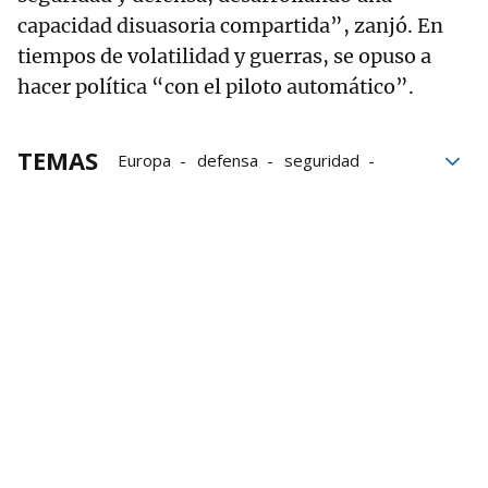
capacidad disuasoria compartida”, zanjó. En
tiempos de volatilidad y guerras, se opuso a
hacer política “con el piloto automático”.
TEMAS
Europa
defensa
seguridad
Soberanía
Imanol Pradales
Donald Trump
josé antonio agirre
Gobierno vasco
Irán