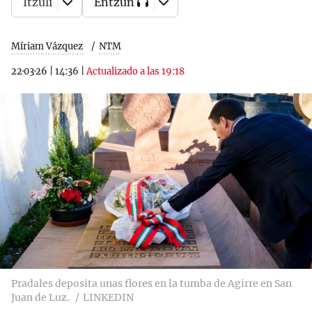
Itzuli
Entzun
Míriam Vázquez
NTM
22·03·26
|
14:36
|
Actualizado a las 19:18
Pradales deposita unas flores en la tumba de Agirre en San
Juan de Luz.
LINKEDIN