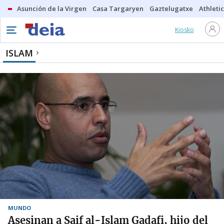
Asunción de la Virgen
Casa Targaryen
Gaztelugatxe
Athletic
Kiosko
ISLAM
MUNDO
Asesinan a Saif al-Islam Gadafi, hijo del