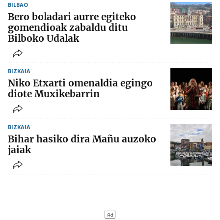
BILBAO
Bero boladari aurre egiteko
gomendioak zabaldu ditu
Bilboko Udalak
BIZKAIA
Niko Etxarti omenaldia egingo
diote Muxikebarrin
BIZKAIA
Bihar hasiko dira Mañu auzoko
jaiak