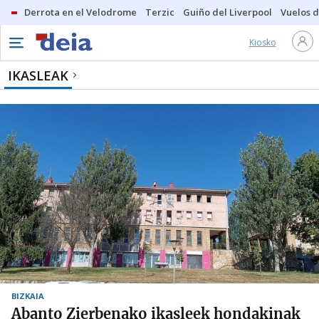
Derrota en el Velodrome
Terzic
Guiño del Liverpool
Vuelos d
Kiosko
IKASLEAK
BIZKAIA
Abanto Zierbenako ikasleek hondakinak