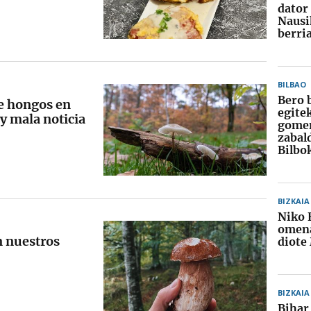
dator
Nausi
berri
BILBAO
Bero 
de hongos en
egite
y mala noticia
gome
zabal
Bilbo
BIZKAIA
Niko 
omena
n nuestros
diote
BIZKAIA
Bihar