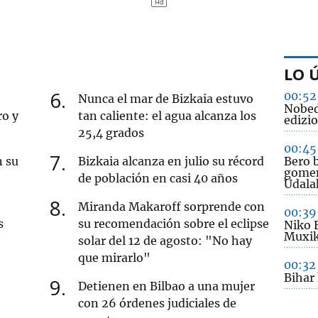
LO 
6
00:52
Nunca el mar de Bizkaia estuvo
Nobed
ro y
tan caliente: el agua alcanza los
edizio
25,4 grados
00:45
7
n su
Bizkaia alcanza en julio su récord
Bero b
gomen
de población en casi 40 años
Udala
8
Miranda Makaroff sorprende con
00:39
s
su recomendación sobre el eclipse
Niko 
Muxik
solar del 12 de agosto: "No hay
que mirarlo"
00:32
Bihar
9
Detienen en Bilbao a una mujer
con 26 órdenes judiciales de