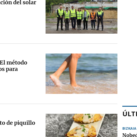
ción del solar
: El método
os para
ÚLT
to de piquillo
BIZKAIA
Nobed