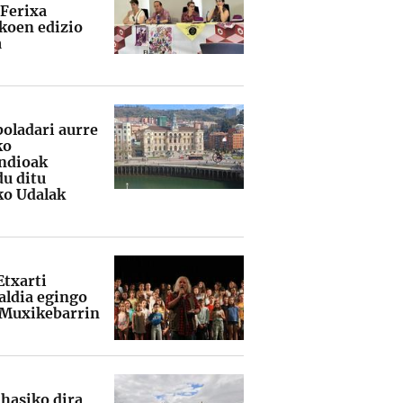
 Ferixa
koen edizio
a
boladari aurre
ko
ndioak
du ditu
ko Udalak
Etxarti
ldia egingo
 Muxikebarrin
 hasiko dira