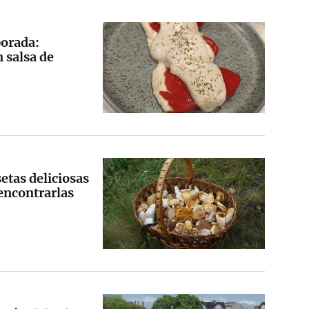
porada:
 salsa de
setas deliciosas
encontrarlas