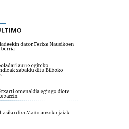
ÚLTIMO
adeekin dator Ferixa Nausikoen
 berria
oladari aurre egiteko
dioak zabaldu ditu Bilboko
k
Etxarti omenaldia egingo diote
ebarrin
 hasiko dira Mañu auzoko jaiak