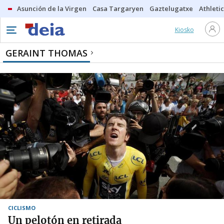
Asunción de la Virgen
Casa Targaryen
Gaztelugatxe
Athletic
Kiosko
GERAINT THOMAS
CICLISMO
Un pelotón en retirada