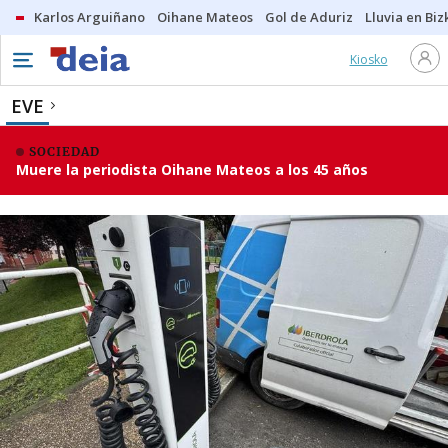
Karlos Arguiñano
Oihane Mateos
Gol de Aduriz
Lluvia en Biz
Kiosko
EVE
SOCIEDAD
Muere la periodista Oihane Mateos a los 45 años