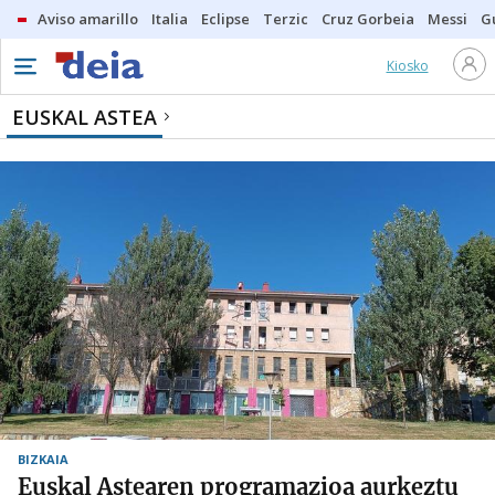
Aviso amarillo
Italia
Eclipse
Terzic
Cruz Gorbeia
Messi
G
Kiosko
EUSKAL ASTEA
BIZKAIA
Euskal Astearen programazioa aurkeztu