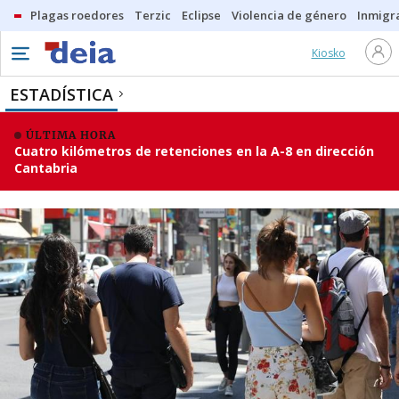
Plagas roedores
Terzic
Eclipse
Violencia de género
Inmigra
Kiosko
ESTADÍSTICA
ÚLTIMA HORA
Cuatro kilómetros de retenciones en la A-8 en dirección
Cantabria