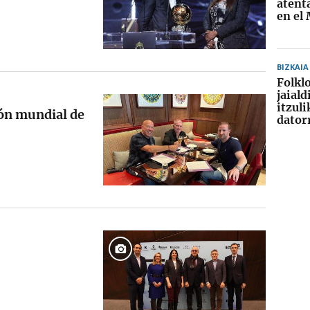
atent
en el
BIZKAIA
Folkl
jaial
itzuli
ón mundial de
dator