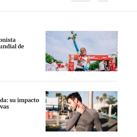
onista
undial de
da: su impacto
ivas