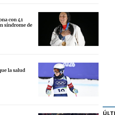
ona con 41
on síndrome de
ue la salud
ÚLT