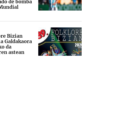
ado de bomba
 Mundial
ore Bizian
dia Galdakaora
ko da
ren astean