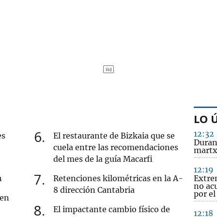
LO 
6
12:32
es
El restaurante de Bizkaia que se
Duran
cuela entre las recomendaciones
martxa
del mes de la guía Macarfi
12:19
7
n
Retenciones kilométricas en la A-
Extre
no acu
8 dirección Cantabria
por e
 en
8
El impactante cambio físico de
12:18