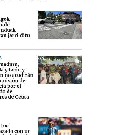
ngok
bide
enduak
an jarri ditu
A
madura,
la y León y
n no acudirán
Comisión de
ia por el
ado de
es de Ceuta
 fue
zado con un