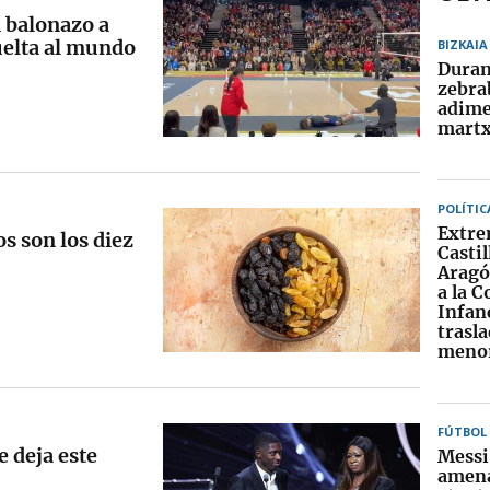
n balonazo a
vuelta al mundo
BIZKAIA
Dura
zebra
adim
martx
POLÍTIC
Extre
os son los diez
Castil
Aragó
a la 
Infanc
trasl
menor
FÚTBOL
e deja este
Messi
amena