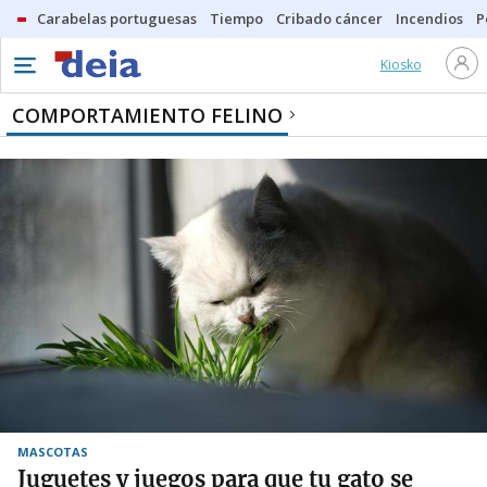
Carabelas portuguesas
Tiempo
Cribado cáncer
Incendios
P
Kiosko
COMPORTAMIENTO FELINO
MASCOTAS
Juguetes y juegos para que tu gato se