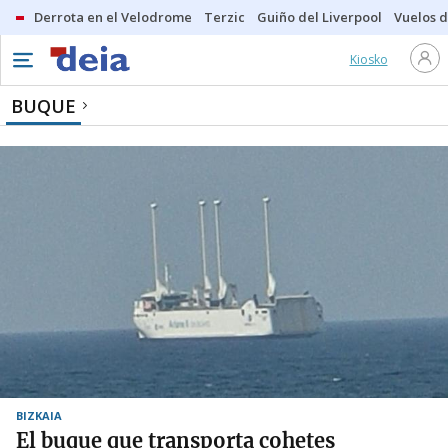
Derrota en el Velodrome
Terzic
Guiño del Liverpool
Vuelos d
Kiosko
BUQUE
BIZKAIA
El buque que transporta cohetes