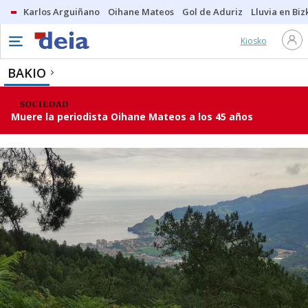
Karlos Arguiñano
Oihane Mateos
Gol de Aduriz
Lluvia en Biz
Kiosko
BAKIO
SOCIEDAD
Muere la periodista Oihane Mateos a los 45 años