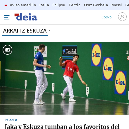
Aviso amarillo
Italia
Eclipse
Terzic
Cruz Gorbeia
Messi
G
Kiosko
ARKAITZ ESKUZA
PELOTA
Jaka y Eskuza tumban a los favoritos del