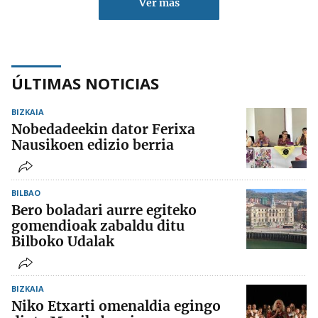
Ver más
ÚLTIMAS NOTICIAS
BIZKAIA
Nobedadeekin dator Ferixa
Nausikoen edizio berria
BILBAO
Bero boladari aurre egiteko
gomendioak zabaldu ditu
Bilboko Udalak
BIZKAIA
Niko Etxarti omenaldia egingo