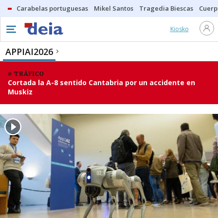
Carabelas portuguesas
Mikel Santos
Tragedia Biescas
Cuerp
Kiosko
APPIAI2026
TRÁFICO
Cortada la A-8 sentido Cantabria por un accidente en
Muskiz