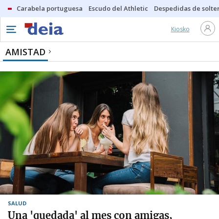
Carabela portuguesa
Escudo del Athletic
Despedidas de solte
Kiosko
AMISTAD
SALUD
Una 'quedada' al mes con amigas,