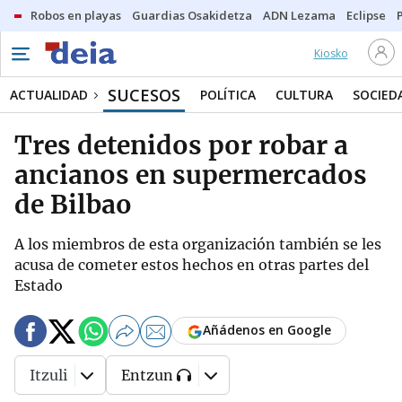
Robos en playas
Guardias Osakidetza
ADN Lezama
Eclipse
Kiosko
SUCESOS
ACTUALIDAD
POLÍTICA
CULTURA
SOCIED
Tres detenidos por robar a
ancianos en supermercados
de Bilbao
A los miembros de esta organización también se les
acusa de cometer estos hechos en otras partes del
Estado
Añádenos en Google
Itzuli
Entzun