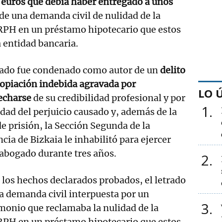
 euros que debía haber entregado a unos
de una demanda civil de nulidad de la
IRPH en un préstamo hipotecario que estos
 entidad bancaria.
trado fue condenado como autor de un
delito
opiación indebida agravada por
LO 
echarse
de su credibilidad profesional y por
1
idad del perjuicio causado y, además de la
e prisión, la Sección Segunda de la
cia de Bizkaia le inhabilitó para ejercer
abogado durante tres años.
2
los hechos declarados probados, el letrado
la demanda civil interpuesta por un
3
onio que reclamaba la nulidad de la
IRPH en un préstamo hipotecario que estos