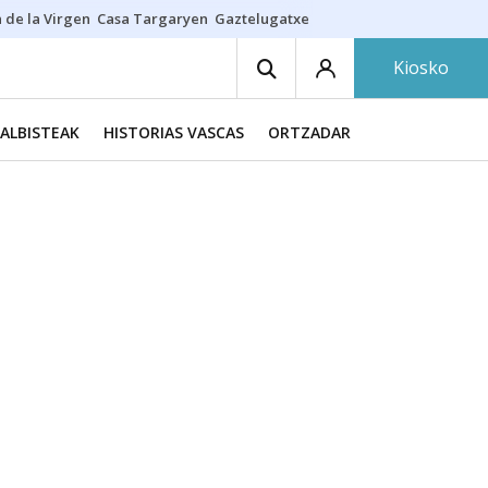
 de la Virgen
Casa Targaryen
Gaztelugatxe
Athletic
Aste Nagusia
C
Kiosko
ALBISTEAK
HISTORIAS VASCAS
ORTZADAR