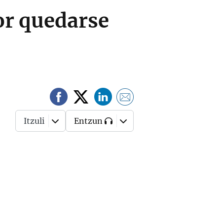
or quedarse
Itzuli
Entzun