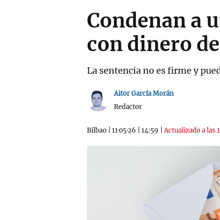
Condenan a u
con dinero de
La sentencia no es firme y pue
Aitor García Morán
Redactor
Bilbao
|
11·05·26
|
14:59
|
Actualizado a las 