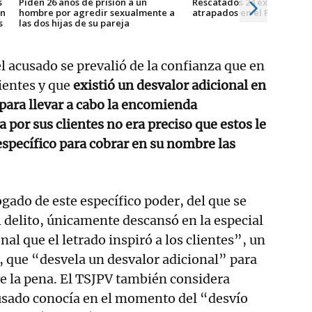
s
Piden 26 años de prisión a un
Rescatados 24 excursionist
in
hombre por agredir sexualmente a
atrapados en el Flysch de
s
las dos hijas de su pareja
l acusado se prevalió de la confianza que en
ientes y que
existió un desvalor adicional en
para llevar a cabo la encomienda
 por sus clientes no era preciso que estos le
specífico para cobrar en su nombre las
ogado de este específico poder, del que se
l delito, únicamente descansó en la especial
nal que el letrado inspiró a los clientes”, un
, que “desvela un desvalor adicional” para
ave la pena. El TSJPV también considera
cusado conocía en el momento del “desvío