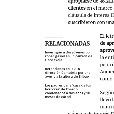
apropiarse de 38.212
clientes
en el marco 
cláusula de interés 
suscribieron con una
El le
RELACIONADAS
de apr
aprov
Investigan a dos jóvenes por
robar gasoil en un camión de
la ent
Gordexola
pena d
Retenciones en la A-8
Audien
dirección Cantabria por una
avería a la altura de Bilbao
como 
Los padres de la 'casa de los
horrores' de Oviedo,
Según 
condenados a dos años y 10
meses de cárcel
llevó 
matrim
cláusula de interés 