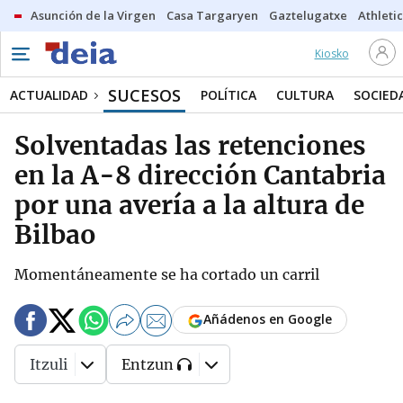
Asunción de la Virgen
Casa Targaryen
Gaztelugatxe
Athletic
Kiosko
SUCESOS
ACTUALIDAD
POLÍTICA
CULTURA
SOCIED
Solventadas las retenciones
en la A-8 dirección Cantabria
por una avería a la altura de
Bilbao
Momentáneamente se ha cortado un carril
Añádenos en Google
Itzuli
Entzun