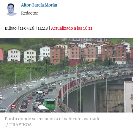
Aitor García Morán
Redactor
Bilbao
|
11·05·26
|
14:48
|
Actualizado a las 16:11
Punto donde se encuentra el vehículo averiado
TRAFIKOA