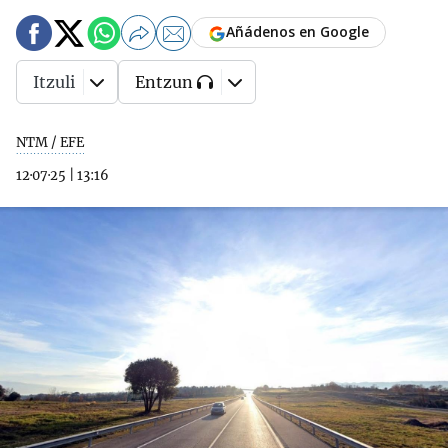
Añádenos en Google
Itzuli
Entzun
NTM / EFE
12·07·25
|
13:16