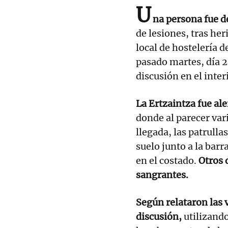
U
na persona fue d
de lesiones, tras he
local de hostelería d
pasado martes, día 2
discusión en el inter
La Ertzaintza fue ale
donde al parecer var
llegada, las patrulla
suelo junto a la barr
en el costado.
Otros 
sangrantes.
Según relataron las v
discusión,
utilizando