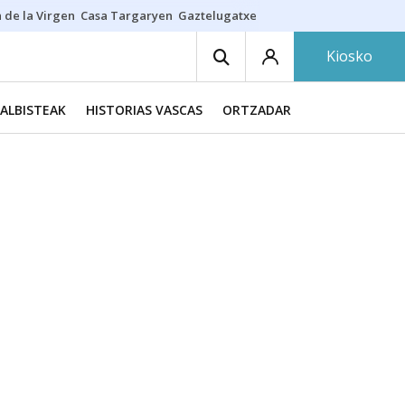
 de la Virgen
Casa Targaryen
Gaztelugatxe
Athletic
Aste Nagusia
C
Kiosko
ALBISTEAK
HISTORIAS VASCAS
ORTZADAR