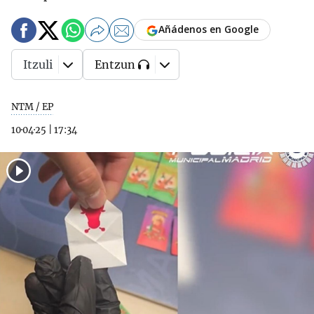
Añádenos en Google
Itzuli
Entzun
NTM / EP
10·04·25
|
17:34