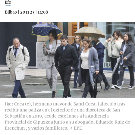
Efe
Bilbao
|
20·11·23
|
14:08
Iker Coca (c), hermano mayor de Santi Coca, fallecido tras
recibir una paliza en el exterior de una discoteca de San
Sebastián en 2019, acude este lunes a la Audiencia
Provincial de Gipuzkoa junto a su abogado, Eduardo Ruiz de
Erenchun , y varios familiares.
EFE