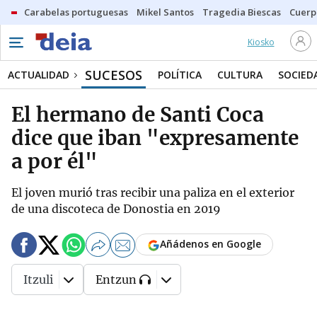
Carabelas portuguesas
Mikel Santos
Tragedia Biescas
Cuerp
Kiosko
SUCESOS
ACTUALIDAD
POLÍTICA
CULTURA
SOCIED
El hermano de Santi Coca
dice que iban "expresamente
a por él"
El joven murió tras recibir una paliza en el exterior
de una discoteca de Donostia en 2019
Añádenos en Google
Itzuli
Entzun