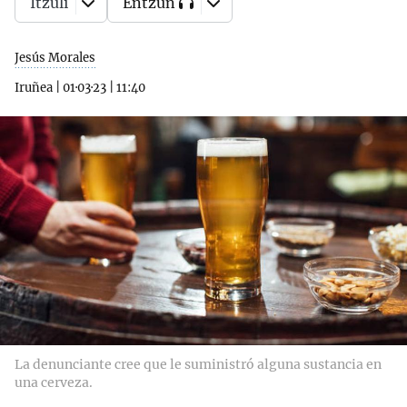
Itzuli
Entzun
Jesús Morales
Iruñea
|
01·03·23
|
11:40
La denunciante cree que le suministró alguna sustancia en
una cerveza.