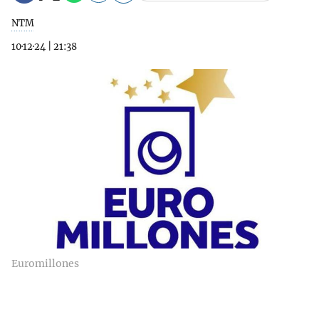
NTM
10·12·24
|
21:38
Euromillones