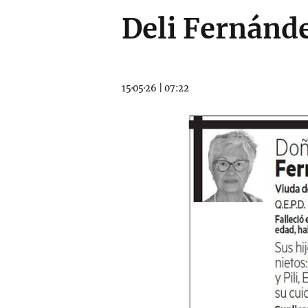
Deli Fernánd
15·05·26
|
07:22