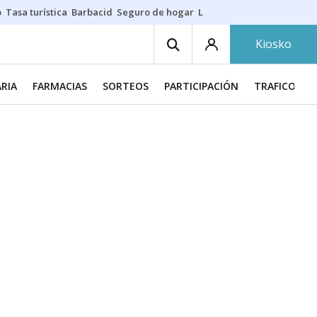
o
Tasa turística
Barbacid
Seguro de hogar
Lío Athletic-Osasuna
Mast
Kiosko
ARIA
FARMACIAS
SORTEOS
PARTICIPACIÓN
TRAFICO