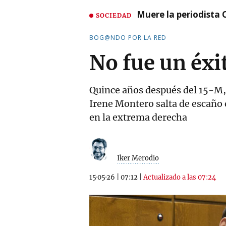
Muere la periodista 
SOCIEDAD
BOG@NDO POR LA RED
No fue un éxi
Quince años después del 15-M, 
Irene Montero salta de escaño 
en la extrema derecha
Iker Merodio
15·05·26
|
07:12
|
Actualizado a las 07:24