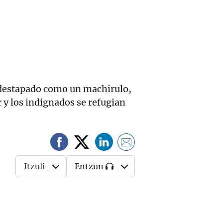
a destapado como un machirulo,
 y los indignados se refugian
Itzuli
Entzun