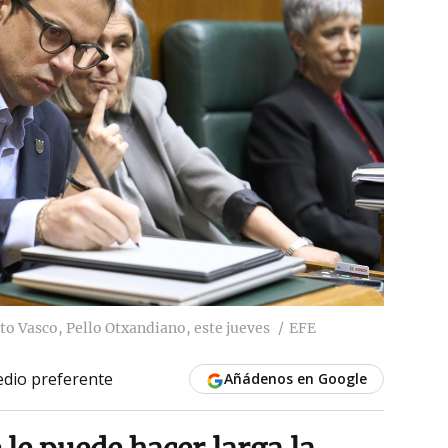
to Vasco, Pello Otxandiano, este jueves
EFE
dio preferente
Añádenos en Google