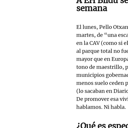
A EH Bildu se
semana
El lunes, Pello Otxa
martes, de “una esca
en la CAV (como si e
al parque total no fu
mayor que en Europa)
tono de maestrillo, p
municipios gobernad
menos suelo ceden p
(lo sacaban en Diari
De promover esa viv
hablamos. Ni habla.
¿Qué es espe