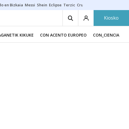
do en Bizkaia
Messi
Shein
Eclipse
Terzic
Cruz Gorbeia
Guía Macarfi
Kiosko
GANETIK KIKUKE
CON ACENTO EUROPEO
CON_CIENCIA
C