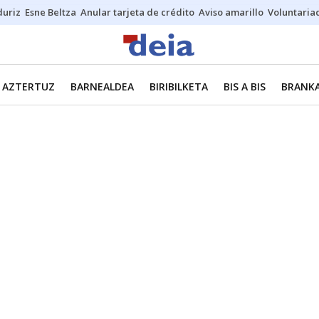
duriz
Esne Beltza
Anular tarjeta de crédito
Aviso amarillo
Voluntaria
AZTERTUZ
BARNEALDEA
BIRIBILKETA
BIS A BIS
BRANKA