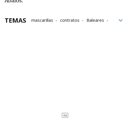
Ábalos.
TEMAS
mascarillas
contratos
Baleares
visto para sentencia
juicio
Guardia Civil