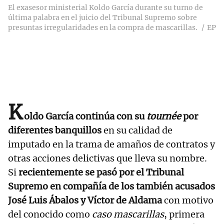
El exasesor ministerial Koldo García durante su turno de
última palabra en el juicio del Tribunal Supremo sobre
presuntas irregularidades en la compra de mascarillas.
EP
K
oldo García continúa con su
tournée
por
diferentes banquillos
en su calidad de
imputado en la trama de amaños de contratos y
otras acciones delictivas que lleva su nombre.
Si
recientemente se pasó por el Tribunal
Supremo en compañía de los también acusados
José Luis Ábalos y Víctor de Aldama
con motivo
del conocido como
caso mascarillas
, primera