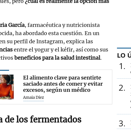
ales, pero
¿cuál es realmente la opción más
ria García
, farmacéutica y nutricionista
cida, ha abordado esta cuestión. En un
en su perfil de Instagram, explica las
encias
entre el yogur y el kéfir, así como sus
LO 
ctivos
beneficios para la salud intestinal
.
1
El alimento clave para sentirte
saciado antes de comer y evitar
2
excesos, según un médico
Amaia Díez
a de los fermentados
3