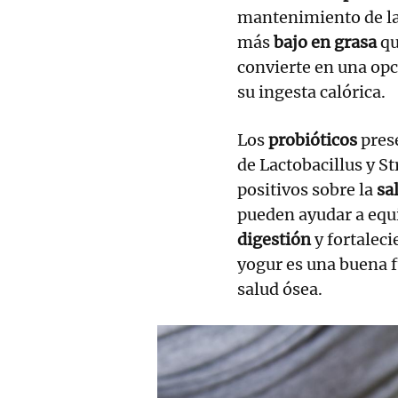
mantenimiento de la
más
bajo en grasa
qu
convierte en una op
su ingesta calórica.
Los
probióticos
pres
de Lactobacillus y S
positivos sobre la
sal
pueden ayudar a equi
digestión
y fortalec
yogur es una buena 
salud ósea.