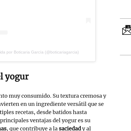
da por Boticaria García (@boticariagarcia)
el yogur
nto muy consumido. Su textura cremosa y
nvierten en un ingrediente versátil que se
tiples recetas, desde batidos hasta
principales ventajas del yogur es su
nas
, que contribuye a la
saciedad
y al