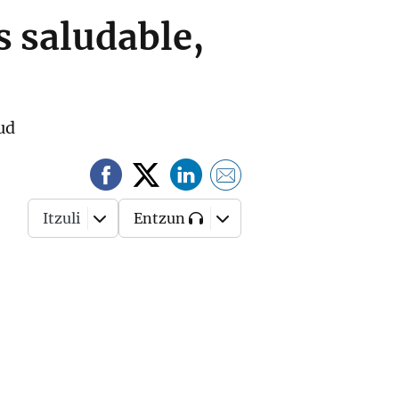
s saludable,
ud
Itzuli
Entzun