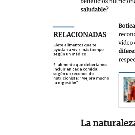
beneficios nutricion
saludable?
Botica
RELACIONADAS
recono
vídeo 
Siete alimentos que te
ayudan a vivir más tiempo,
difer
según un médico
respe
El alimento que deberíamos
incluir en cada comida,
según un reconocido
nutricionista: "Mejora mucho
la digestión"
La naturalez