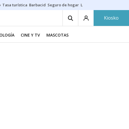
o
Tasa turística
Barbacid
Seguro de hogar
Lío Athletic-Osasuna
Mast
Kiosko
NOLOGÍA
CINE Y TV
MASCOTAS