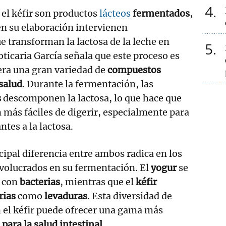
4
el kéfir son productos
lácteos
fermentados
,
 en su elaboración intervienen
e transforman la lactosa de la leche en
5
ticaria García señala que este proceso es
era una gran variedad de
compuestos
 salud
. Durante la fermentación, las
s
descomponen la lactosa, lo que hace que
 más fáciles de digerir, especialmente para
ntes a la lactosa.
cipal diferencia entre ambos radica en los
olucrados en su fermentación. El
yogur
se
 con
bacterias
, mientras que el
kéfir
rias
como
levaduras
. Esta diversidad de
 el kéfir puede ofrecer una gama más
 para la salud intestinal
.