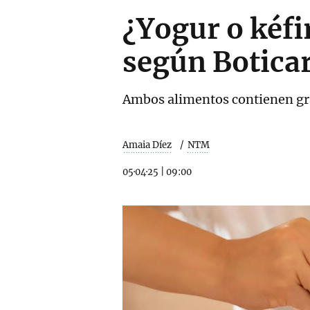
¿Yogur o kéfi
según Boticar
Ambos alimentos contienen gra
Amaia Díez
NTM
05·04·25
|
09:00