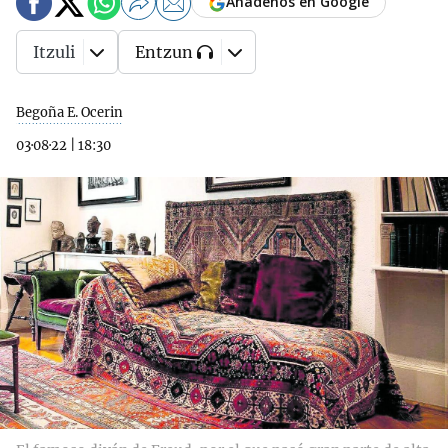
Añádenos en Google
Itzuli
Entzun
Begoña E. Ocerin
03·08·22
|
18:30