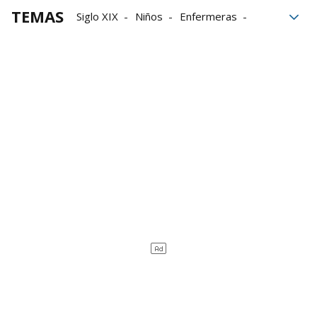
TEMAS
Siglo XIX
Niños
Enfermeras
Viena
Austria
II Guerra Mundial
Psicología
medicina
nazismo
Gestapo
cáncer
Sexo
París
Londres
Hamburgo
Judíos