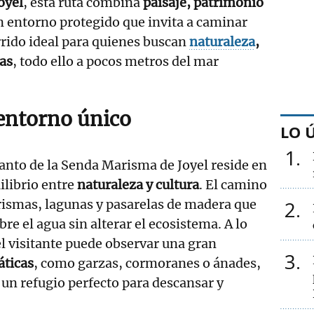
oyel
, esta ruta combina
paisaje, patrimonio
 entorno protegido que invita a caminar
orrido ideal para quienes buscan
naturaleza
,
cas
, todo ello a pocos metros del mar
entorno único
LO 
1
anto de la Senda Marisma de Joyel reside en
ilibrio entre
naturaleza y cultura
. El camino
rismas, lagunas y pasarelas de madera que
2
e el agua sin alterar el ecosistema. A lo
el visitante puede observar una gran
3
áticas
, como garzas, cormoranes o ánades,
un refugio perfecto para descansar y