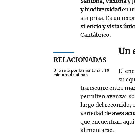
Santoña, Victoria y J
y biodiversidad
en un
sin prisa. Es un rec
silencio y vistas úni
Cantábrico.
Un 
RELACIONADAS
Una ruta por la montaña a 10
El enc
minutos de Bilbao
su equ
transcurre entre ma
permiten avanzar sobr
largo del recorrido, 
variedad de
aves acu
que encuentran aquí 
alimentarse.