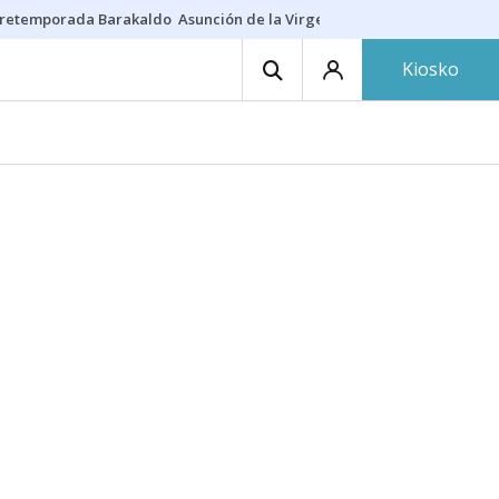
retemporada Barakaldo
Asunción de la Virgen
Casa Targaryen
Gazt
Kiosko