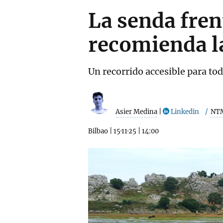
La senda fren
recomienda la
Un recorrido accesible para to
Asier Medina
|
Linkedin
NT
Bilbao
|
15·11·25
|
14:00