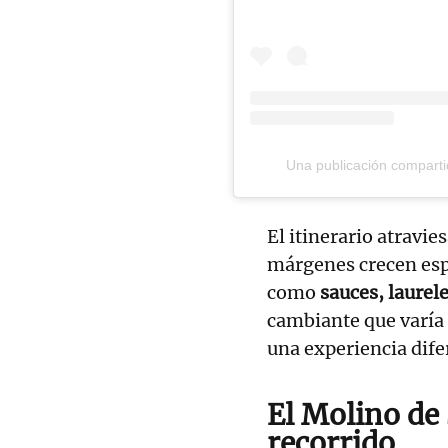
Una publicación comparti
El itinerario atravie
márgenes crecen espe
como
sauces, laurel
cambiante que varía
una experiencia difer
El Molino de 
recorrido